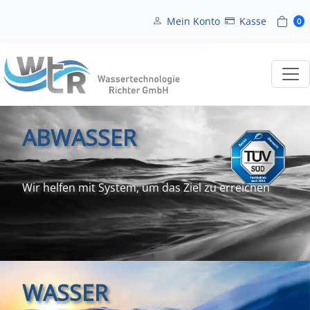
Mein Konto
Kasse
0
ABWASSER
Wir helfen mit System, um das Ziel zu erreichen
WASSER