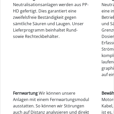
Neutralisationsanlagen werden aus PP-
Neutra
HD gefertigt. Dies garantiert eine
eine i
zweifelsfreie Beständigkeit gegen
Betrie
sämtliche Säuren und Laugen. Unser
und S
Lieferprogramm beinhaltet Rund-
Grenzw
sowie Rechteckbehälter.
Dosier
Erfass
Ström
komple
laufe
graphi
auf ei
Fernwartung
Wir können unsere
Bewäh
Anlagen mit einem Fernwartungsmodul
Motore
ausstatten. So können wir Störungen
Kabel,
auch auf Distanz analysieren und direkt
ist es