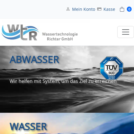
Mein Konto
Kasse
0
ABWASSER
Wir helfen mit System, um das Ziel zu erreichen
WASSER