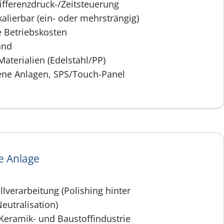
ifferenzdruck-/Zeitsteuerung
lierbar (ein- oder mehrsträngig)
e Betriebskosten
and
aterialien (Edelstahl/PP)
dene Anlagen, SPS/Touch-Panel
ie Anlage
lverarbeitung (Polishing hinter
eutralisation)
, Keramik- und Baustoffindustrie