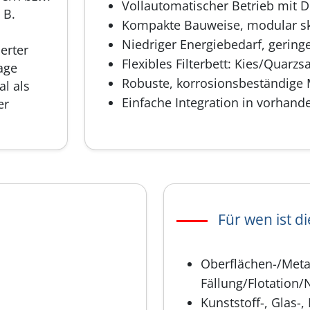
Vollautomatischer Betrieb mit D
 B.
Kompakte Bauweise, modular ska
Niedriger Energiebedarf, gering
erter
Flexibles Filterbett: Kies/Quarzs
age
Robuste, korrosionsbeständige M
al als
Einfache Integration in vorhan
er
Für wen ist d
Oberflächen-/Metal
Fällung/Flotation/N
Kunststoff-, Glas-