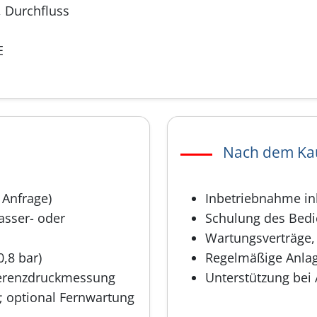
, Durchfluss
E
Nach dem Ka
 Anfrage)
Inbetriebnahme ink
asser- oder
Schulung des Bedie
Wartungsverträge, 
0,8 bar)
Regelmäßige Anlag
ferenzdruckmessung
Unterstützung bei
; optional Fernwartung