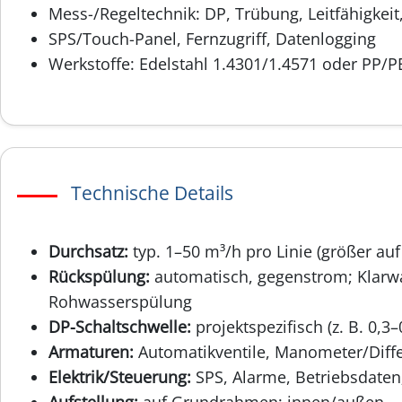
Mess-/Regeltechnik: DP, Trübung, Leitfähigkeit
SPS/Touch-Panel, Fernzugriff, Datenlogging
Werkstoffe: Edelstahl 1.4301/1.4571 oder PP/P
Technische Details
Durchsatz:
typ. 1–50 m³/h pro Linie (größer auf
Rückspülung:
automatisch, gegenstrom; Klarw
Rohwasserspülung
DP-Schaltschwelle:
projektspezifisch (z. B. 0,3–
Armaturen:
Automatikventile, Manometer/Dif
Elektrik/Steuerung:
SPS, Alarme, Betriebsdaten
Aufstellung:
auf Grundrahmen; innen/außen