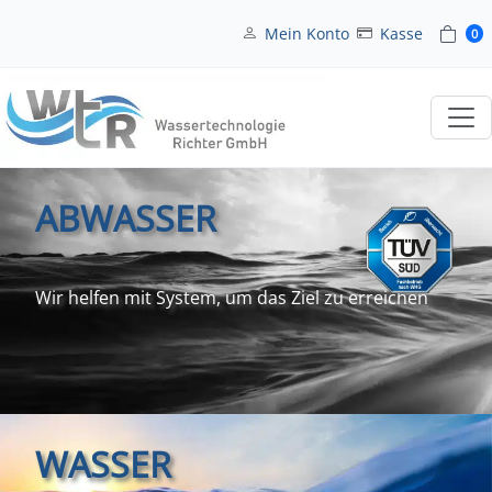
Mein Konto
Kasse
0
ABWASSER
Wir helfen mit System, um das Ziel zu erreichen
WASSER