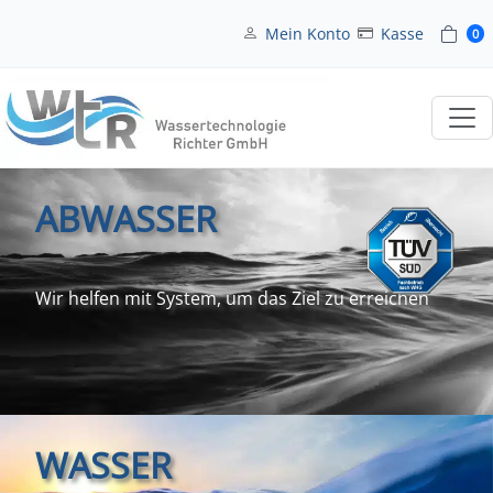
Mein Konto
Kasse
0
ABWASSER
Wir helfen mit System, um das Ziel zu erreichen
WASSER